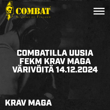
COMBAT ACADEMY
AJANKOHTAISTA
COMBATILLA UUSIA
LAJIT
FEKM KRAV MAGA
VÄRIVÖITÄ 14.12.2024
PERUSKURSSIT
MUUT KURSSIT
KOULUTTAJAT
HARJOITUSAJAT
KRAV MAGA