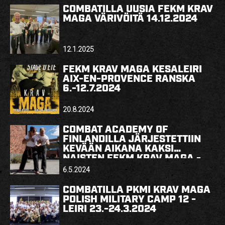
HARJOITUSMAKSUT
COMBATILLA UUSIA FEKM KRAV
MAGA VÄRIVÖITÄ 14.12.2024
YRITYSKURSSIT – YKSITYISTUNNIT
VERKKOKAUPPA
12.1.2025
REKRY
FEKM KRAV MAGA KESÄLEIRI
AIX-EN-PROVENCE RANSKA
6.-12.7.2024
YHTEYSTIEDOT
20.8.2024
COMBAT ACADEMY OF
FINLANDILLA JÄRJESTETTIIN
FI
KEVÄÄN AIKANA KAKSI
NAISTEN FEKM KRAV MAGA -
ITSEPUOLUSTUSKURSSIA
6.5.2024
COMBATILLA PKMI KRAV MAGA
POLISH MILITARY CAMP 12 -
LEIRI 23.-24.3.2024