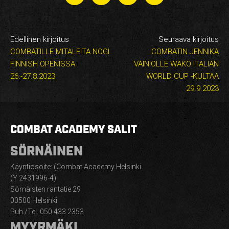
Edellinen kirjoitus
Seuraava kirjoitus
COMBATILLE MITALEITA NOGI
COMBATIN JENNIKA
FINNISH OPENISSA
VAINIOLLE WAKO ITALIAN
26.-27.8.2023
WORLD CUP -KULTAA
29.9.2023
COMBAT ACADEMY SALIT
SÖRNÄINEN
Käyntiosoite: (Combat Academy Helsinki
(Y 2431996-4)
Sörnäisten rantatie 29
00500 Helsinki
Puh./Tel. 050 433 2353
MYYRMÄKI