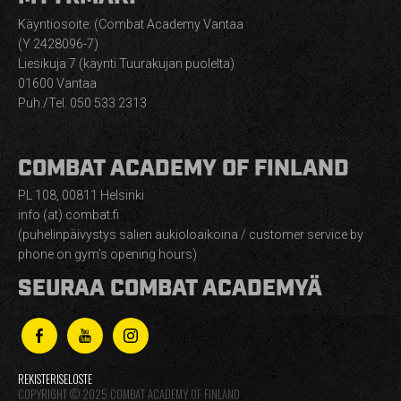
Käyntiosoite: (Combat Academy Vantaa
(Y 2428096-7)
Liesikuja 7 (käynti Tuurakujan puolelta)
01600 Vantaa
Puh./Tel. 050 533 2313
COMBAT ACADEMY OF FINLAND
PL 108, 00811 Helsinki
info (at) combat.fi
(puhelinpäivystys salien aukioloaikoina / customer service by
phone on gym’s opening hours)
SEURAA COMBAT ACADEMYÄ
REKISTERISELOSTE
COPYRIGHT © 2025 COMBAT ACADEMY OF FINLAND