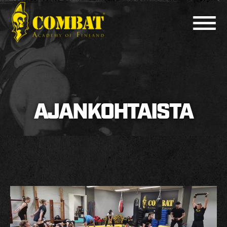
COMBAT ACADEMY
AJANKOHTAISTA
AJANKOHTAISTA
LAJIT
PERUSKURSSIT
MUUT KURSSIT
KOULUTTAJAT
HARJOITUSAJAT