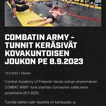
HARJOITUSMAKSUT
YRITYSKURSSIT – YKSITYISTUNNIT
VERKKOKAUPPA
REKRY
COMBATIN ARMY -
YHTEYSTIEDOT
TUNNIT KERÄSIVÄT
KOVAKUNTOISEN
JOUKON PE 8.9.2023
FI
10.9.2023
|
Yleinen
Combat Academy of Finlandin tämän syksyn ensimmäinen
COMBAT ARMY -tunti starttasi Sörnäisten salilla viime
perjantaina (8.9.2023).
Tunnilla nähtiin salin täydeltä eri kamppailu- ja