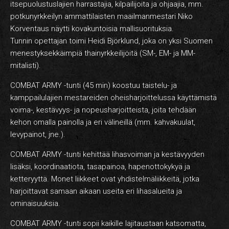
itsepuolustuslajien harrastajia, kilpailijoita ja ohjaajia, mm.
potkunyrkkeilyn ammattilaisten maailmanmestari Niko
Korventaus näytti kovakuntoisia mallisuorituksia.
Tunnin opettajan toimi Heidi Björklund, joka on yksi Suomen
menestyksekkäimpiä thainyrkkeilijöitä (SM-, EM- ja MM-
mitalisti).
COMBAT ARMY -tunti (45 min) koostuu taistelu- ja
kamppailulajien mestareiden oheisharjoittelussa käyttämistä
voima-, kestävyys- ja nopeusharjoitteista, joita tehdään
kehon omalla painolla ja eri välineillä (mm. kahvakuulat,
levypainot, jne.).
COMBAT ARMY -tunti kehittää lihasvoiman ja kestävyyden
lisäksi, koordinaatiota, tasapainoa, hapenottokykyä ja
ketteryyttä. Monet liikkeet ovat yhdistelmäliikkeitä, jotka
harjoittavat samaan aikaan useita eri lihasalueita ja
ominaisuuksia.
COMBAT ARMY -tunti sopii kaikille lajitaustaan katsomatta,