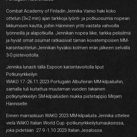
Combat Academy of Finladin Jennika Vainio haki koko
ottelun (3×2 min) ajan tarkkoja lyönti- ja potkuosumia nopean
liikkumisen kautta, joihin Hänninen yritti vastata vahvoilla
lyönneillä ja alapotkuilla. Jennikan nopea liike, tarkka pelisilmä
ja hyvät omat osumat ratkaisivat tämän kovatempoisen MM-
karsintaottelun Jennikan hyväksi kolmen erän jälkeen selvällä
3-0 pistevoitolla.
Jennika lunasti tällä Espoon karsintavoitolla liput
Potkunyrkkeilyn
WAKO 17.-26.11.2023 Portugalin Albufeiran MM-kilpailuihin,
samalla tuli kuitattua muutaman vuoden takainen
potkynyrkkeilyn SM-kilpailuiden niukka pistetappio Mirjam
Hänniselle.
Ennen marraskuun WAKO 2023 MM-kilpailuita Jennika ottelee
vielä WAKO Italian World Cup -potkunyrkkeilyturnauksessa,
joka pidetään 27.9.-1.10.2023 Italian Jesalossa.