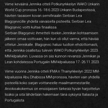
Viime keväänä Jennika otteli Potkunyrkkeilyn WAKO Unkarin
World Cup pronssia 16.-18.6.2023 Unkarin Budapestissä,
häviten tasaisen kovan semifinaalin Serbian Lea
Blagojevicille yhdellä vaivaisella pisteellä; Serbian Lea
Blagojevic voitti kultaa finaalissa.
Serbian Blagojevic ihmetteli itsekin Jennikan kohtaamisen
jälkeen omaa voittoaan, hän kun oli ollut varma, että häviää
ottelun Jennikalle. Blagojevic halusi tuolloin ehdottomasti,
että Jennika osallistuu tuleviin WAKO Potkunyrkkeilyn 2023
MM-kilpailuihin. Luvassa on siis kunnon revanssi Jennikan ja
Lean kohdatessa Portugalin MM-kilpailuissa 17.-26.11.2023.
Viime vuonna Jennika otteli IFMA:n Thainyrkkeilyn 2022 MM-
kilpailuissa Abu Dhabissa MM-pronssia, häviten vain yhdellä
pisteellä koko sarjan voittaneelle maailmanmestarille.
Arvokisakokemus on ensisijaisen tärkeää hyvän harjoittelun
lisäksi ja sitä lähdetään hakemaan tänä syksynä Italiasta ja
Portugalista.