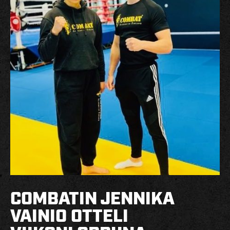
HARJOITUSMAKSUT
YRITYSKURSSIT – YKSITYISTUNNIT
VERKKOKAUPPA
REKRY
YHTEYSTIEDOT
FI
COMBATIN JENNIKA
VAINIO OTTELI