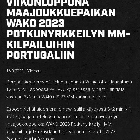
VIIKONLOPPUNA
MAAJOUKKUEPAIKAN
WAKO 2023
POTKUNYRKKEILYN MM-
KILPAILUIHIN
PORTUGALIIN
16.8.2023
|
Yleinen
Combat Academy of Finladin Jennika Vainio otteli lauantaina
12.8.2023 Espoossa K-1 +70 kg sarjassa Mirjam Hännistä
vastaan 3×2 min WAKO 2023 MM-karsintaottelun.
Espoon Kehähaiden brand new -salilla käydyssä 3×2 min K-1
+70 kg sarjan ottelussa panoksena oli Potkunyrkkeilyn
maajoukkuepaikka WAKO 2023 Potkunyrkkeilyn MM-
kilpailuihin, jotka käydään tänä vuonna 17.-26.11.2023
Portugalin Albufeirassa.