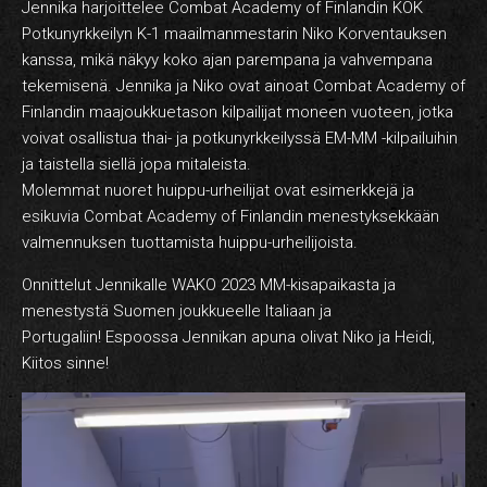
Jennika harjoittelee Combat Academy of Finlandin KOK
Potkunyrkkeilyn K-1 maailmanmestarin Niko Korventauksen
kanssa, mikä näkyy koko ajan parempana ja vahvempana
tekemisenä. Jennika ja Niko ovat ainoat Combat Academy of
Finlandin maajoukkuetason kilpailijat moneen vuoteen, jotka
voivat osallistua thai- ja potkunyrkkeilyssä EM-MM -kilpailuihin
ja taistella siellä jopa mitaleista.
Molemmat nuoret huippu-urheilijat ovat esimerkkejä ja
esikuvia Combat Academy of Finlandin menestyksekkään
valmennuksen tuottamista huippu-urheilijoista.
Onnittelut Jennikalle WAKO 2023 MM-kisapaikasta ja
menestystä Suomen joukkueelle Italiaan ja
Portugaliin! Espoossa Jennikan apuna olivat Niko ja Heidi,
Kiitos sinne!
Videotoistin