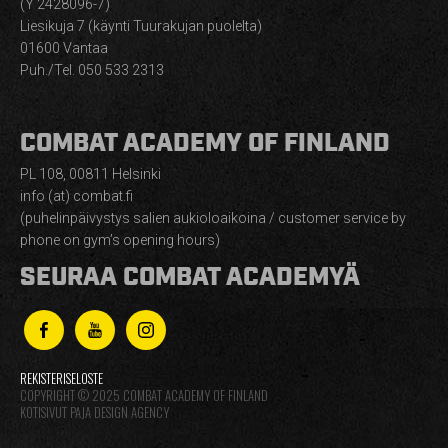
(Y 2428096-7)
Liesikuja 7 (käynti Tuurakujan puolelta)
01600 Vantaa
Puh./Tel. 050 533 2313
COMBAT ACADEMY OF FINLAND
PL 108, 00811 Helsinki
info (at) combat.fi
(puhelinpäivystys salien aukioloaikoina / customer service by
phone on gym’s opening hours)
SEURAA COMBAT ACADEMYÄ
REKISTERISELOSTE
COPYRIGHT © 2025 COMBAT ACADEMY OF FINLAND
KOTISIVUT PAJA DESIGN AGENCY