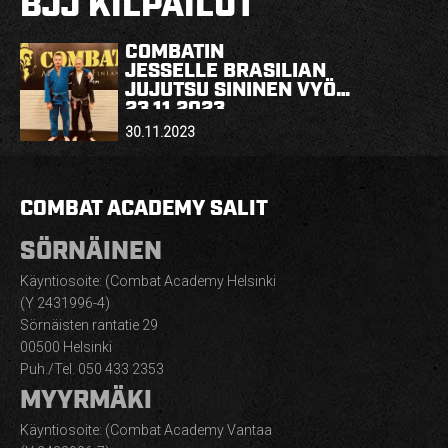
BJJ KILPAILUT
HARJOITUSMAKSUT
YRITYSKURSSIT – YKSITYISTUNNIT
COMBATIN
JESSELLE BRASILIAN
JUJUTSU SININEN VYÖ
VERKKOKAUPPA
23.11.2023
30.11.2023
REKRY
YHTEYSTIEDOT
COMBAT ACADEMY SALIT
SÖRNÄINEN
FI
Käyntiosoite: (Combat Academy Helsinki
(Y 2431996-4)
Sörnäisten rantatie 29
00500 Helsinki
Puh./Tel. 050 433 2353
MYYRMÄKI
Käyntiosoite: (Combat Academy Vantaa