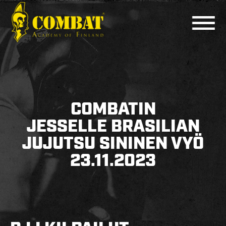
COMBAT ACADEMY
AJANKOHTAISTA
COMBATIN
LAJIT
JESSELLE BRASILIAN
JUJUTSU SININEN VYÖ
PERUSKURSSIT
23.11.2023
MUUT KURSSIT
KOULUTTAJAT
HARJOITUSAJAT