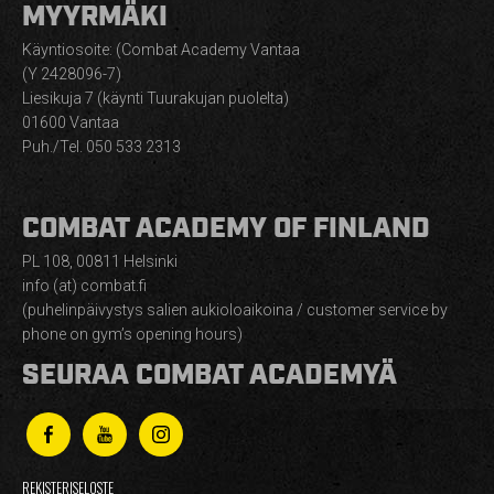
MYYRMÄKI
Käyntiosoite: (Combat Academy Vantaa
(Y 2428096-7)
Liesikuja 7 (käynti Tuurakujan puolelta)
01600 Vantaa
Puh./Tel. 050 533 2313
COMBAT ACADEMY OF FINLAND
PL 108, 00811 Helsinki
info (at) combat.fi
(puhelinpäivystys salien aukioloaikoina / customer service by
phone on gym’s opening hours)
SEURAA COMBAT ACADEMYÄ
REKISTERISELOSTE