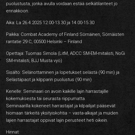
puolustusta, jonka avulla voidaan estää selkätilanteet jo
ennakkoon.
Aika: La 26.4.2025 12.00-13.30 ja 14.00-15.30
Paikka: Combat Academy of Finland Sörnäinen, Sörnäisten
rantatie 29 C, 00500 Helsinki – Finland
Opettaja: Tuomas Simola (LitM, ADCC SM-EM-mitalisti, NoGi
SM-mitalisti, BJJ Musta vyö)
Sisältö: Selänottaminen ja lopetukset selästä (90 min) ja
Selästäpaot ja kilpparin puolustus (90 min)
Kenelle: Seminaari on avoin kaikille lajin harrastajille
kokemuksesta tai seurasta riippumatta.
Seminaarilla kokeneet harrastajat ja kilpailijat pääsevät
hiomaan tärkeitä yksityiskohtia – vasta-alkajat ja muiden
lajien harrastajat oppivat lajin perusteet heti oikein.
Hinnat: