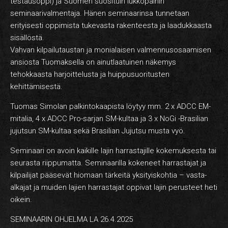
testausoppi) ja Suomen suosituin lukkopainin
seminaarivalmentaja. Hänen seminaarinsa tunnetaan
erityisesti oppimista tukevasta rakenteesta ja laadukkaasta
sisällöstä.
Vahvan kilpailutaustan ja monialaisen valmennusosaamisen
ansiosta Tuomaksella on ainutlaatuinen näkemys
tehokkaasta harjoittelusta ja huippusuoritusten
kehittämisestä.
Tuomas Simolan palkintokaapista löytyy mm. 2 x ADCC EM-
mitalia, 4 x ADCC Pro-sarjan SM-kultaa ja 3 x NoGi -Brasilian
jujutsun SM-kultaa sekä Brasilian Jujutsu musta vyö.
Seminaari on avoin kaikille lajin harrastajille kokemuksesta tai
seurasta riippumatta. Seminaarilla kokeneet harrastajat ja
kilpailijat pääsevät hiomaan tärkeitä yksityiskohtia – vasta-
alkajat ja muiden lajien harrastajat oppivat lajin perusteet heti
oikein.
SEMINAARIN OHJELMA LA 26.4.2025