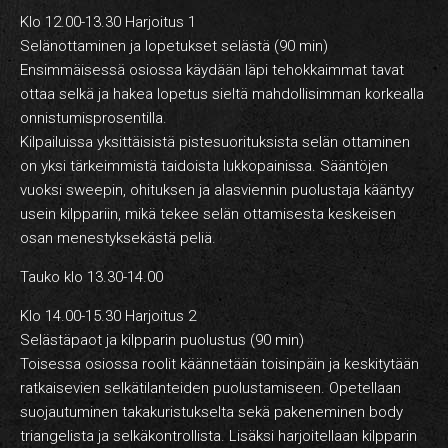
Klo 12.00-13.30 Harjoitus 1
Selänottaminen ja lopetukset selästä (90 min)
Ensimmäisessä osiossa käydään läpi tehokkaimmat tavat
ottaa selkä ja hakea lopetus sieltä mahdollisimman korkealla
onnistumisprosentilla.
Kilpailuissa yksittäisistä pistesuorituksista selän ottaminen
on yksi tärkeimmistä taidoista lukkopainissa. Sääntöjen
vuoksi sweepin, ohituksen ja alasviennin puolustaja kääntyy
usein kilppariin, mikä tekee selän ottamisesta keskeisen
osan menestyksekästä peliä.
Tauko klo 13.30-14.00
Klo 14.00-15.30 Harjoitus 2
Selästäpaot ja kilpparin puolustus (90 min)
Toisessa osiossa roolit käännetään toisinpäin ja keskitytään
ratkaisevien selkätilanteiden puolustamiseen. Opetellaan
suojautuminen takakuristukselta sekä pakeneminen body
triangelista ja selkäkontrollista. Lisäksi harjoitellaan kilpparin