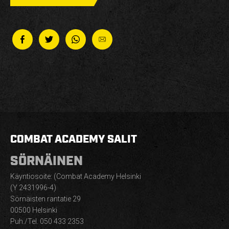
COMBAT ACADEMY SALIT
SÖRNÄINEN
Käyntiosoite: (Combat Academy Helsinki
(Y 2431996-4)
Sörnäisten rantatie 29
00500 Helsinki
Puh./Tel. 050 433 2353