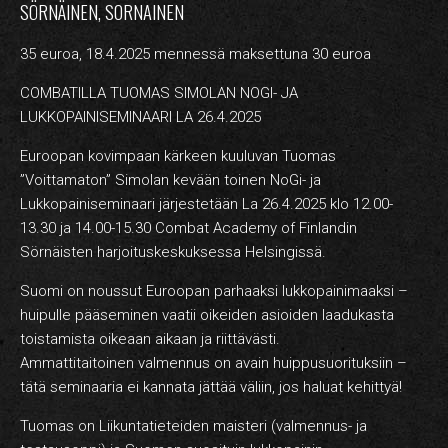
HARJOITUSMAKSUT
SÖRNÄINEN, SORNAINEN
YRITYSKURSSIT – YKSITYISTUNNIT
35 euroa, 18.4.2025 mennessä maksettuna 30 euroa
VERKKOKAUPPA
COMBATILLA TUOMAS SIMOLAN NOGI- JA
LUKKOPAINISEMINAARI LA 26.4.2025
REKRY
Euroopan kovimpaan kärkeen kuuluvan Tuomas
YHTEYSTIEDOT
”Voittamaton” Simolan kevään toinen NoGi- ja
Lukkopainiseminaari järjestetään La 26.4.2025 klo 12.00-
13.30 ja 14.00-15.30 Combat Academy of Finlandin
Sörnäisten harjoituskeskuksessa Helsingissä.
FI
Suomi on noussut Euroopan parhaaksi lukkopainimaaksi –
huipulle pääseminen vaatii oikeiden asioiden laadukasta
toistamista oikeaan aikaan ja riittävästi.
Ammattitaitoinen valmennus on avain huippusuorituksiin –
tätä seminaaria ei kannata jättää väliin, jos haluat kehittyä!
Tuomas on Liikuntatieteiden maisteri (valmennus- ja