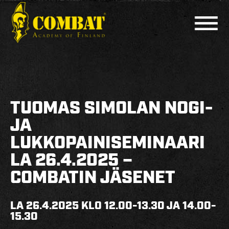
COMBAT ACADEMY
AJANKOHTAISTA
TUOMAS SIMOLAN NOGI-
LAJIT
JA
LUKKOPAINISEMINAARI
PERUSKURSSIT
LA 26.4.2025 –
MUUT KURSSIT
COMBATIN JÄSENET
KOULUTTAJAT
LA 26.4.2025 KLO 12.00-13.30 JA 14.00-
HARJOITUSAJAT
15.30