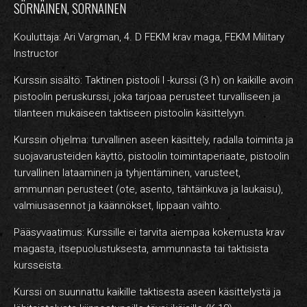
HARJOITUSMAKSUT
SÖRNÄINEN, SORNAINEN
YRITYSKURSSIT – YKSITYISTUNNIT
Kouluttaja: Ari Vargman, 4. D FEKM krav maga, FEKM Military
Instructor
VERKKOKAUPPA
Kurssin sisältö: Taktinen pistooli I -kurssi (3 h) on kaikille avoin
REKRY
pistoolin peruskurssi, joka tarjoaa perusteet turvalliseen ja
tilanteen mukaiseen taktiseen pistoolin käsittelyyn.
YHTEYSTIEDOT
Kurssin ohjelma: turvallinen aseen käsittely, radalla toiminta ja
suojavarusteiden käyttö, pistoolin toimintaperiaate, pistoolin
turvallinen lataaminen ja tyhjentäminen, varusteet,
ammunnan perusteet (ote, asento, tähtäinkuva ja laukaisu),
FI
valmiusasennot ja käännökset, lippaan vaihto.
Pääsyvaatimus: Kurssille ei tarvita aiempaa kokemusta krav
magasta, itsepuolustuksesta, ammunnasta tai taktisista
kursseista.
Kurssi on suunnattu kaikille taktisesta aseen käsittelystä ja