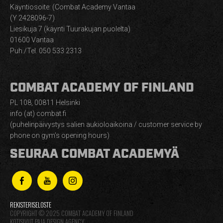
Käyntiosoite: (Combat Academy Vantaa
(Y 2428096-7)
Liesikuja 7 (käynti Tuurakujan puolelta)
01600 Vantaa
Puh./Tel. 050 533 2313
COMBAT ACADEMY OF FINLAND
PL 108, 00811 Helsinki
info (at) combat.fi
(puhelinpäivystys salien aukioloaikoina / customer service by
phone on gym’s opening hours)
SEURAA COMBAT ACADEMYÄ
REKISTERISELOSTE
COPYRIGHT © 2025 COMBAT ACADEMY OF FINLAND
KOTISIVUT PAJA DESIGN AGENCY