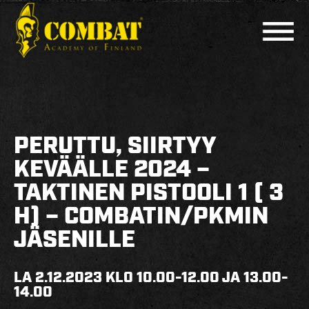
COMBAT ACADEMY
AJANKOHTAISTA
PERUTTU, SIIRTYY
LAJIT
KEVÄÄLLE 2024 –
TAKTINEN PISTOOLI 1 ( 3
PERUSKURSSIT
H) – COMBATIN/PKMIN
MUUT KURSSIT
JÄSENILLE
KOULUTTAJAT
LA 2.12.2023 KLO 10.00-12.00 JA 13.00-
HARJOITUSAJAT
14.00