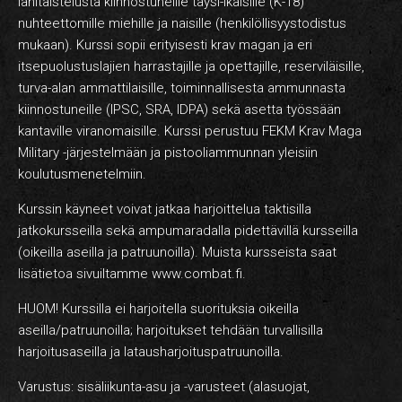
lähitaistelusta kiinnostuneille täysi-ikäisille (K-18)
nuhteettomille miehille ja naisille (henkilöllisyystodistus
mukaan). Kurssi sopii erityisesti krav magan ja eri
itsepuolustuslajien harrastajille ja opettajille, reserviläisille,
turva-alan ammattilaisille, toiminnallisesta ammunnasta
kiinnostuneille (IPSC, SRA, IDPA) sekä asetta työssään
kantaville viranomaisille. Kurssi perustuu FEKM Krav Maga
Military -järjestelmään ja pistooliammunnan yleisiin
koulutusmenetelmiin.
Kurssin käyneet voivat jatkaa harjoittelua taktisilla
jatkokursseilla sekä ampumaradalla pidettävillä kursseilla
(oikeilla aseilla ja patruunoilla). Muista kursseista saat
lisätietoa sivuiltamme www.combat.fi.
HUOM! Kurssilla ei harjoitella suorituksia oikeilla
aseilla/patruunoilla; harjoitukset tehdään turvallisilla
harjoitusaseilla ja latausharjoituspatruunoilla.
Varustus: sisäliikunta-asu ja -varusteet (alasuojat,