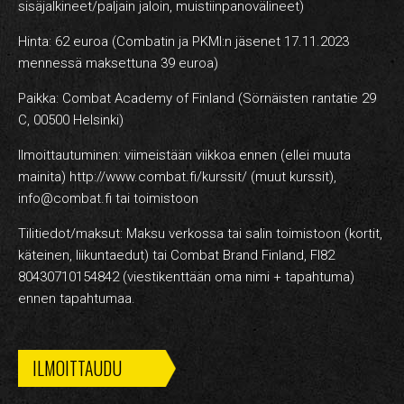
sisäjalkineet/paljain jaloin, muistiinpanovälineet)
Hinta: 62 euroa (Combatin ja PKMI:n jäsenet 17.11.2023
mennessä maksettuna 39 euroa)
Paikka: Combat Academy of Finland (Sörnäisten rantatie 29
C, 00500 Helsinki)
Ilmoittautuminen: viimeistään viikkoa ennen (ellei muuta
mainita) http://www.combat.fi/kurssit/ (muut kurssit),
info@combat.fi tai toimistoon
Tilitiedot/maksut: Maksu verkossa tai salin toimistoon (kortit,
käteinen, liikuntaedut) tai Combat Brand Finland, FI82
80430710154842 (viestikenttään oma nimi + tapahtuma)
ennen tapahtumaa.
ILMOITTAUDU