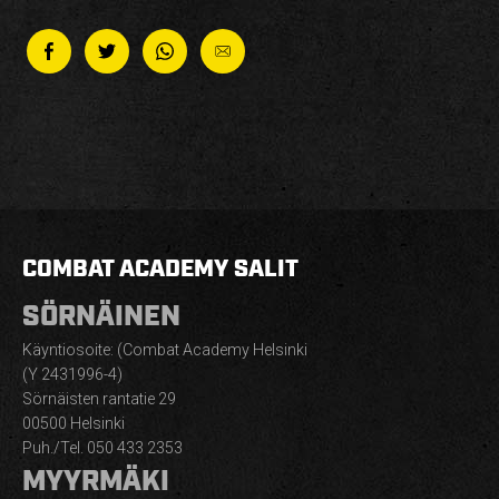
COMBAT ACADEMY SALIT
SÖRNÄINEN
Käyntiosoite: (Combat Academy Helsinki
(Y 2431996-4)
Sörnäisten rantatie 29
00500 Helsinki
Puh./Tel. 050 433 2353
MYYRMÄKI