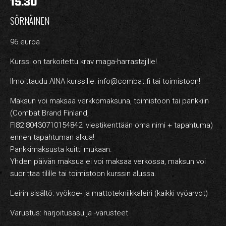
15.30
HARJOITUSMAKSUT
SÖRNÄINEN
YRITYSKURSSIT – YKSITYISTUNNIT
96 euroa
VERKKOKAUPPA
Kurssi on tarkoitettu krav maga-harrastajille!
REKRY
Ilmoittaudu AINA kurssille: info@combat.fi tai toimistoon!
YHTEYSTIEDOT
Maksun voi maksaa verkkomaksuna, toimistoon tai pankkiin
(Combat Brand Finland,
FI82 80430710154842: viestikenttään oma nimi + tapahtuma)
ennen tapahtuman alkua!
FI
Pankkimaksusta kuitti mukaan.
Yhden päivän maksua ei voi maksaa verkossa, maksun voi
suorittaa tilille tai toimistoon kurssin alussa.
Leirin sisältö: vyökoe- ja mattotekniikkaleiri (kaikki vyöarvot)
Varustus: harjoitusasu ja -varusteet