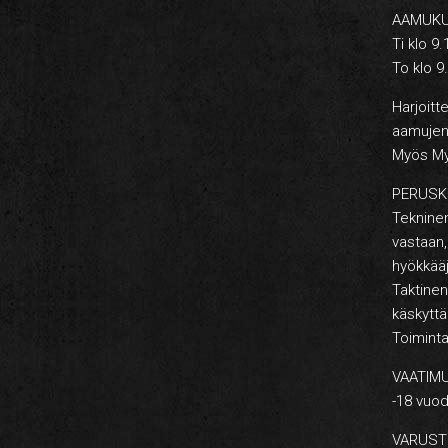
AAMUKU
Ti klo 9
To klo 9
Harjoitte
aamujen j
Myös Myy
PERUSK
Tekninen
vastaan
hyökkääj
Taktinen
käskyttä
Toiminta
VAATIM
-18 vuod
VARUST