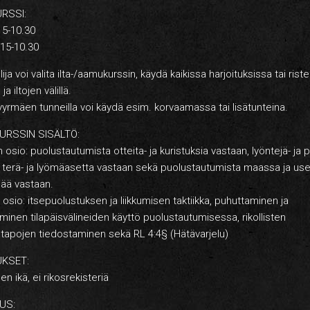
RSSI:
.15-10.30
.15-10.30
lija voi valita ilta-/aamukurssin, käydä kaikissa harjoituksissa tai ristei
a iltojen välillä.
rmäen tunneilla voi käydä esim. korvaamassa tai lisätunteina.
URSSIN SISÄLTÖ:
 osio: puolustautumista otteita- ja kuristuksia vastaan, lyöntejä- ja 
, terä- ja lyömäasetta vastaan sekä puolustautumista maassa ja u
ää vastaan.
 osio: itsepuolustuksen ja liikkumisen taktiikka, puhuttaminen ja
minen tilapäisvälineiden käyttö puolustautumisessa, rikollisten
tapojen tiedostaminen sekä RL 4:4§ (Hätävarjelu)
UKSET:
en ikä, ei rikosrekisteriä
US: