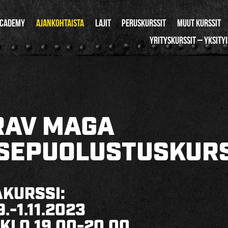
ACADEMY
AJANKOHTAISTA
LAJIT
PERUSKURSSIT
MUUT KURSSIT
YRITYSKURSSIT – YKSITY
RAV MAGA
TSEPUOLUSTUSKUR
AKURSSI:
9.-1.11.2023
KLO 19.00-20.00