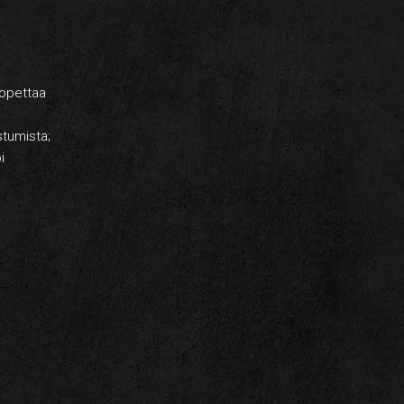
lopettaa
stumista;
i