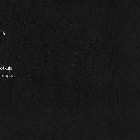
llä
potkuja
seampaa