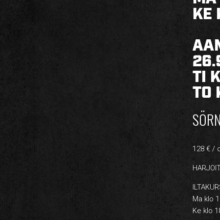
KE 
AA
26.
TI 
TO 
SÖRN
128 € / 
HARJOI
ILTAKUR
Ma klo 1
Ke klo 1