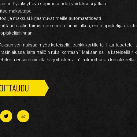
 on hyväksyttävä sopimusehdot voidaksesi jatkaa
tse maksutapa
i ja maksusi kirjaantuvat meille automaattisesti
taudu salin toimistoon ennen tunnin alkua, esitä opiskelijatodistu
opiskelijahinnan
n voi maksaa myös käteisellä, pankkikortilla tai liikuntaseteleill
rssin alussa, laita rtällöin ruksi kohtaan ” Maksan salilla käteisellä / ko
seteleillä ensimmäisellä harjoituskerralla” ja ilmoittaudu lomakkeella.
MOITTAUDU