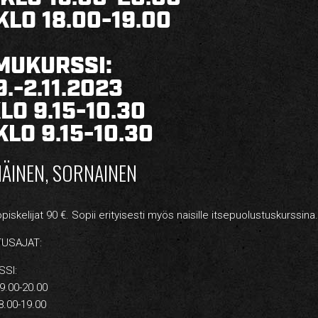
KLO 18.00-19.00
MUKURSSI:
9.-2.11.2023
KLO 9.15-10.30
KLO 9.15-10.30
ÄINEN, SORNAINEN
opiskelijat 90 €. Sopii erityisesti myös naisille itsepuolustuskurssina.
TUSAJAT:
SSI:
9.00-20.00
8.00-19.00