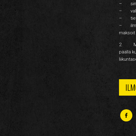
– sinun
– vali
– tietos
– ilmoit
maksoit 
2. Maksu
päällä ku
liikunta
IL