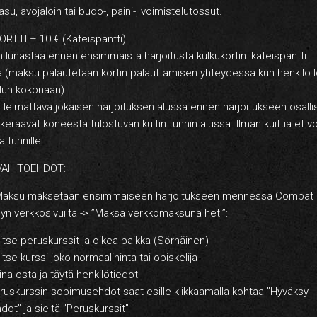
asu, avojaloin tai budo-, paini-, voimistelutossut.
RTTI – 10 € (Käteispantti)
 lunastaa ennen ensimmäistä harjoitusta kulkukortin: käteispantti
 (maksu palautetaan kortin palauttamisen yhteydessä kun henkilö 
elun kokonaan).
n leimattava jokaisen harjoituksen alussa ennen harjoitukseen osalli
 keräävät koneesta tulostuvan kuitin tunnin alussa. Ilman kuittia et vo
a tunnille.
AIHTOEHDOT:
su maksetaan ensimmäiseen harjoitukseen mennessä Combat
 verkkosivuilta -> ”Maksa verkkomaksuna heti”:
se peruskurssit ja oikea paikka (Sörnäinen)
e kurssi joko normaalihinta tai opiskelija
 osta ja täytä henkilötiedot
kurssin sopimusehdot saat esille klikkaamalla kohtaa ”Hyväksy
dot” ja sieltä ”Peruskurssit”