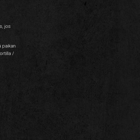
s, jos
ä paikan
rtilla /