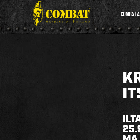
COMBAT 
K
I
ILT
25.
MA 