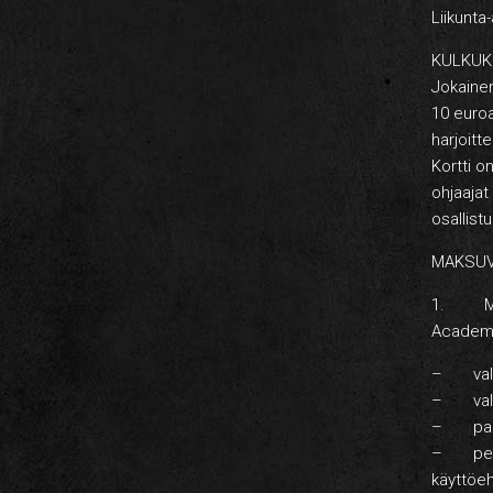
Liikunta-
KULKUKO
Jokainen
10 euroa
harjoitt
Kortti o
ohjaajat
osallistu
MAKSUV
1. Mak
Academyn
– valit
– valits
– paina
– perus
käyttöeh