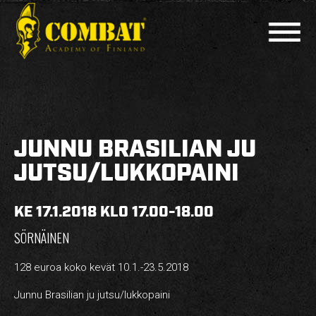
COMBAT ACADEMY
AJANKOHTAISTA
JUNNU BRASILIAN JU
LAJIT
JUTSU/LUKKOPAINI
PERUSKURSSIT
KE 17.1.2018 KLO 17.00-18.00
MUUT KURSSIT
SÖRNÄINEN
KOULUTTAJAT
128 euroa koko kevät 10.1.-23.5.2018
HARJOITUSAJAT
Junnu Brasilian ju jutsu/lukkopaini