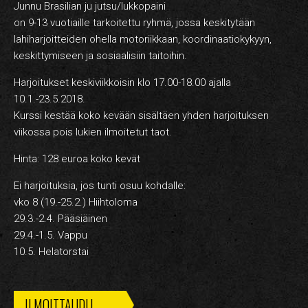
HARJOITUSMAKSUT
Junnu Brasilian ju jutsu/lukkopaini
on 9-13 vuotiaille tarkoitettu ryhmä, jossa keskitytään
YRITYSKURSSIT – YKSITYISTUNNIT
lahiharjoitteiden ohella motoriikkaan, koordinaatiokykyyn,
keskittymiseen ja sosiaalisiin taitoihin.
VERKKOKAUPPA
Harjoitukset keskiviikkoisin klo 17.00-18.00 ajalla
REKRY
10.1.-23.5.2018.
Kurssi kestää koko kevään sisältäen yhden harjoituksen
YHTEYSTIEDOT
viikossa pois lukien ilmoitetut taot.
Hinta: 128 euroa koko kevät
Ei harjoituksia, jos tunti osuu kohdalle:
FI
vko 8 (19.-25.2.) Hiihtoloma
29.3.-2.4. Pääsiäinen
29.4.-1.5. Vappu
10.5. Helatorstai
ILMOITTAUDU