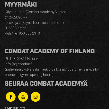
MYYRMÄKI
Käyntiosoite: (Combat Academy Vantaa
(Y 2428096-7)
Liesikuja 7 (käynti Tuurakujan puolelta)
01600 Vantaa
Puh./Tel. 050 533 2313
COMBAT ACADEMY OF FINLAND
PL 108, 00811 Helsinki
info (at) combat.fi
(puhelinpäivystys salien aukioloaikoina / customer service by
phone on gym’s opening hours)
SEURAA COMBAT ACADEMYÄ
REKISTERISELOSTE