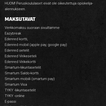
HUOM! Peruskoululaiset eivät ole oikeutettuja opiskelija-
alennukseen.
MAKSUTAVAT
Verkkomaksu suoraan sivuiltamme
Eazybreak
Edenred kortti,
Edenred mobiil (apple pay, google pay)
Edenred setelit
Edenred Virikeseteli
Edenred Virikekortti
Smartum-liikuntasetelit
Smartum Saldo-kortti
Smartum mobiili (smartum pay)
Smartum Visa
TYKY -liikuntasetelit
TYKY -online
E-passi