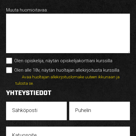
Muuta huomioitavaa:
Olen opiskelija, näytän opiskelijakorttiani kurssilla
Olen alle 18v, näytän huoltajan allekirjoitusta kurssilla
Avaa huoltajan allekirjoituslomake uuteen ikkunaan ja
tulosta se.
YHTEYSTIEDOT
Sähköposti
Puhelin
Katuosoite