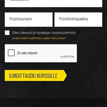
Postinumero
Postitoimipaikka
Olen lukenut ja hyväksyn sopimiusehdot
Avaa sopimusehdot uuteen ikkunaan.
ILMOITTAUDU KURSSILLE