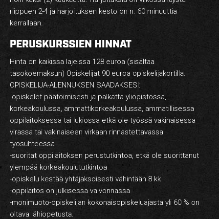
HARJOITUSMAKSUT
riippuen 2-4 ja harjoituksen kesto on n. 60 minuuttia
kerrallaan.
YRITYSKURSSIT – YKSITYISTUNNIT
PERUSKURSSIEN HINNAT
VERKKOKAUPPA
Hinta on kaikissa lajeissa 128 euroa (sisältää
REKRY
tasokoemaksun) Opiskelijat 90 euroa opiskelijakortilla.
OPISKELIJA-ALENNUKSEN SAADAKSESI:
YHTEYSTIEDOT
-opiskelet päätoimisesti ja palkatta yliopistossa,
korkeakoulussa, ammattikorkeakoulussa, ammatillisessa
oppilaitoksessa tai lukiossa etkä ole työssä vakinaisessa
virassa tai vakinaiseen virkaan rinnastettavassa
FI
EN
työsuhteessa
-suoritat oppilaitoksen perustutkintoa, etkä ole suorittanut
ylempää korkeakoulututkintoa
-opiskelu kestää yhtäjaksoisesti vähintään 8 kk
-oppilaitos on julkisessa valvonnassa
-monimuoto-opiskelijan kokonaisopiskeluajasta yli 60 % on
oltava lähiopetusta.