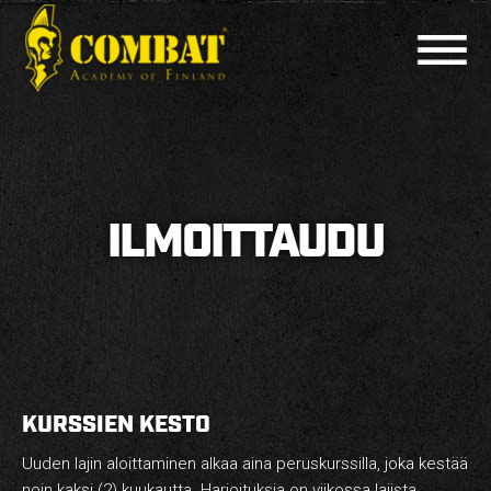
COMBAT ACADEMY
AJANKOHTAISTA
ILMOITTAUDU
LAJIT
PERUSKURSSIT
MUUT KURSSIT
KOULUTTAJAT
KURSSIEN KESTO
HARJOITUSAJAT
Uuden lajin aloittaminen alkaa aina peruskurssilla, joka kestää
noin kaksi (2) kuukautta. Harjoituksia on viikossa lajista