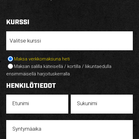
KURSSI
Maksa verkkomaksuna heti
Maksan salilla käteisellä / kortilla / liikuntaedulla
ensimmäisellä harjoituskerralla
HENKILÖTIEDOT
Etunimi
Sukunimi
Syntymäaika